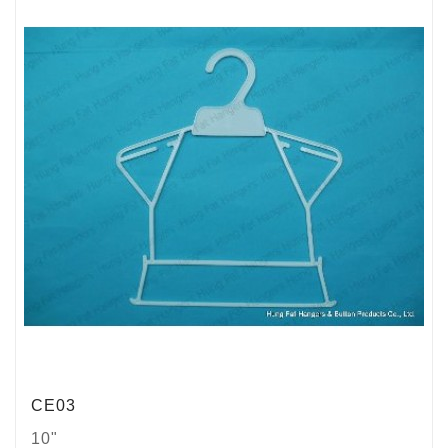
CE03
10"