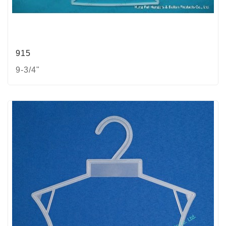
915
9-3/4"