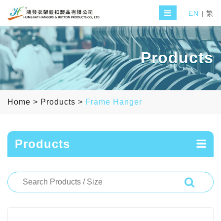
EN
|
繁
Products
Home
>
Products
>
Frame Hanger
Products