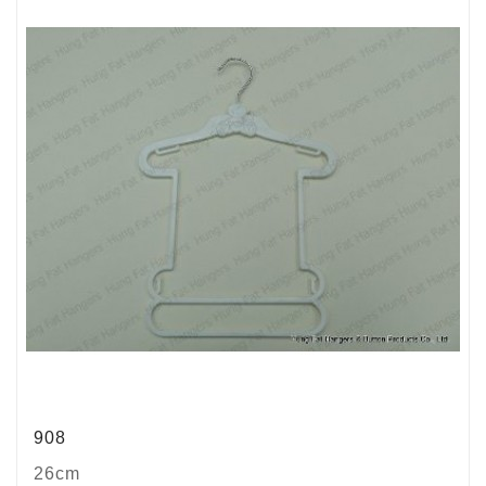
908
26cm