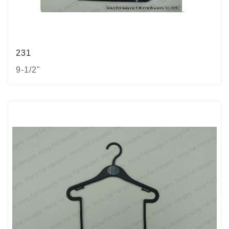
231
9-1/2"