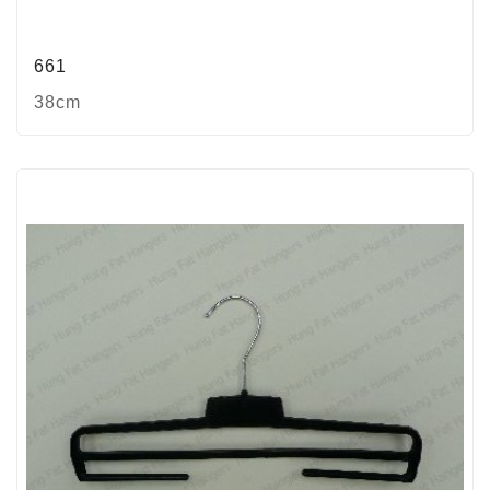
661
38cm