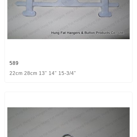
589
22cm 28cm 13" 14" 15-3/4"