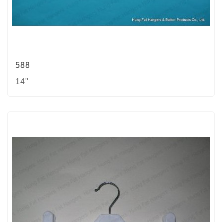
588
14"