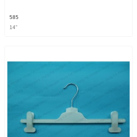
585
14"