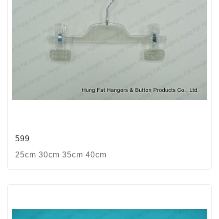
599
25cm 30cm 35cm 40cm