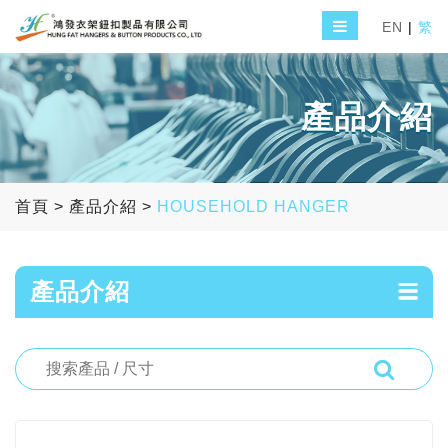
EN
|
繁
產品介紹
首頁
>
產品介紹
>
HOUSEHOLD HANGER
產品介紹