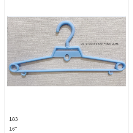
183
16"