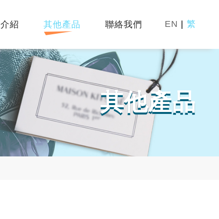
EN
|
繁
品介紹
其他產品
聯絡我們
其他產品