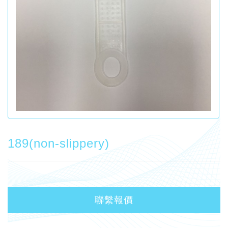
189(non-slippery)
聯繫報價